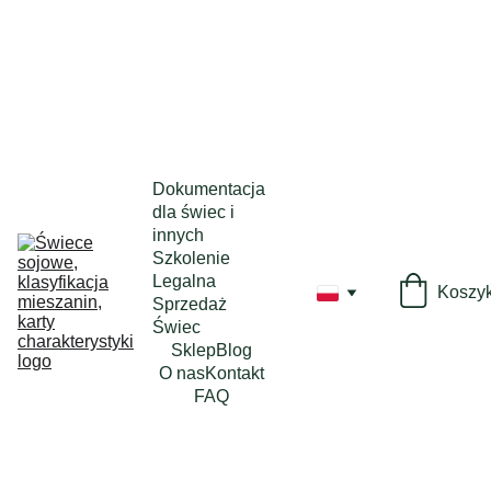
Dokumentacja 
dla świec i 
innych
Szkolenie 
Legalna 
Koszy
Sprzedaż 
Świec
Sklep
Blog
O nas
Kontakt
FAQ