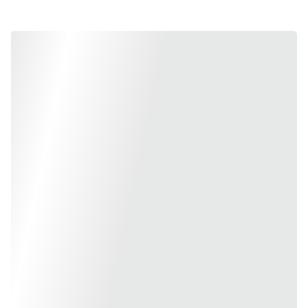
Polityką Prywatności oraz
Regulaminem strony ros-art.pl i
akceptuję warunki
Wyślij