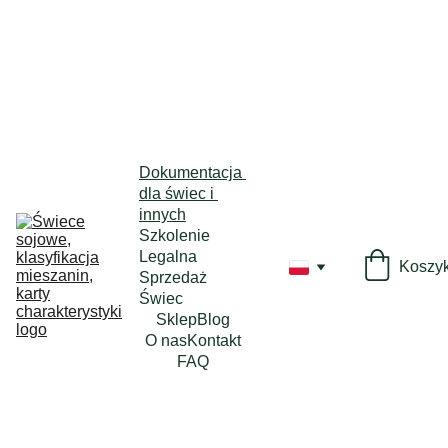
Dokumentacja 
dla świec i 
innych
Szkolenie 
Legalna 
Koszy
Sprzedaż 
Świec
Sklep
Blog
O nas
Kontakt
FAQ