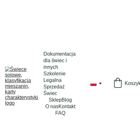
Dokumentacja 
dla świec i 
innych
Szkolenie 
Legalna 
Koszy
Sprzedaż 
Świec
Sklep
Blog
O nas
Kontakt
FAQ