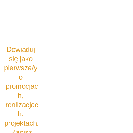
*
Zapoznałam/em się z
Polityką Prywatności oraz
Regulaminem strony ros-
Dowiaduj 
art.pl i akceptuję warunki
się jako 
pierwsza/y 
Wyślij
o 
promocjac
h, 
realizacjac
h, 
projektach.
 Zapisz 