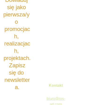
się jako 
Wyślij
pierwsza/y 
o 
promocjac
h, 
realizacjac
h, 
projektach.
 Zapisz 
się do 
newsletter
Kontakt
a
.
biuro@ros-
art.com