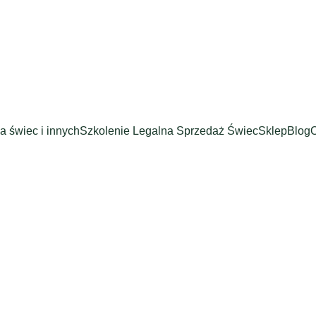
a świec i innych
Szkolenie Legalna Sprzedaż Świec
Sklep
Blog