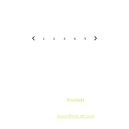
1
2
3
4
5
Kontakt
biuro@ros-art.com