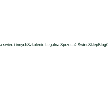
a świec i innych
Szkolenie Legalna Sprzedaż Świec
Sklep
Blog