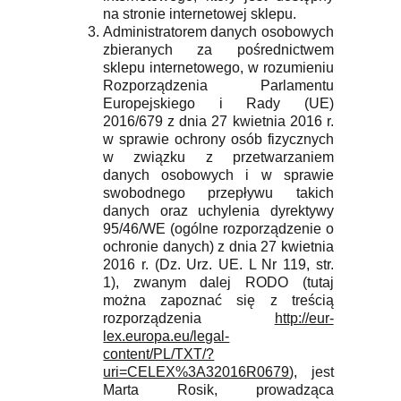
na stronie internetowej sklepu.
Administratorem danych osobowych
zbieranych za pośrednictwem
sklepu internetowego, w rozumieniu
Rozporządzenia Parlamentu
Europejskiego i Rady (UE)
2016/679 z dnia 27 kwietnia 2016 r.
w sprawie ochrony osób fizycznych
w związku z przetwarzaniem
danych osobowych i w sprawie
swobodnego przepływu takich
danych oraz uchylenia dyrektywy
95/46/WE (ogólne rozporządzenie o
ochronie danych) z dnia 27 kwietnia
2016 r. (Dz. Urz. UE. L Nr 119, str.
1), zwanym dalej RODO (tutaj
można zapoznać się z treścią
rozporządzenia
http://eur-
lex.europa.eu/legal-
content/PL/TXT/?
uri=CELEX%3A32016R0679
), jest
Marta Rosik, prowadząca