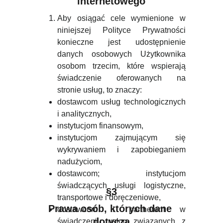
internetowego
Aby osiągać cele wymienione w
niniejszej Polityce Prywatności
konieczne jest udostępnienie
danych osobowych Użytkownika
osobom trzecim, które wspierają
świadczenie oferowanych na
stronie usług, to znaczy:
dostawcom usług technologicznych
i analitycznych,
instytucjom finansowym,
instytucjom zajmującym się
wykrywaniem i zapobieganiem
nadużyciom,
dostawcom; instytucjom
świadczących usługi logistyczne,
§3
transportowe i doręczeniowe,
Prawa osób, których dane 
dostawcom i partnerom w
dotyczą
świadczeniu usług związanych z