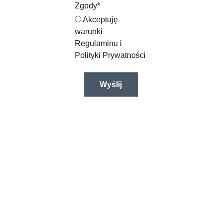
Zgody*
Akceptuję
warunki
Regulaminu i
Polityki Prywatności
Wyślij
Be the 
first to find 
out about 
promotions
, 
implement
ations and 
projects. 